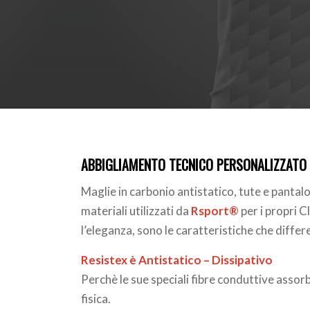
ABBIGLIAMENTO TECNICO PERSONALIZZATO
Maglie in carbonio antistatico, tute e pantalo
materiali utilizzati da
Rsport®
per i propri C
l’eleganza, sono le caratteristiche che diffe
Resistex è Antistatico – Dissipativo
Perchè le sue speciali fibre conduttive assor
fisica.