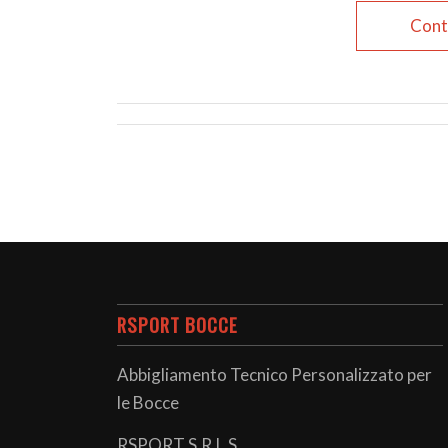
Cont
RSPORT BOCCE
Abbigliamento Tecnico Personalizzato per
le Bocce
RSPORT S.R.L.S