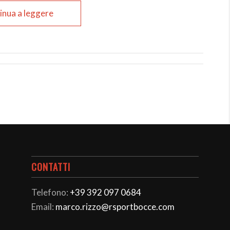
inua a leggere
CONTATTI
Telefono:
+39 392 097 0684
Email:
marco.rizzo@rsportbocce.com